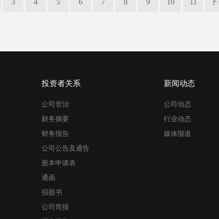
3
4
5
6
7
8
9
10
11
下
投资者关系
新闻动态
公司管治
公司动态
财务摘要
行业动态
财务报告
媒体报道
公司公告及通告
股本申请表
通函
招股书
公司简报