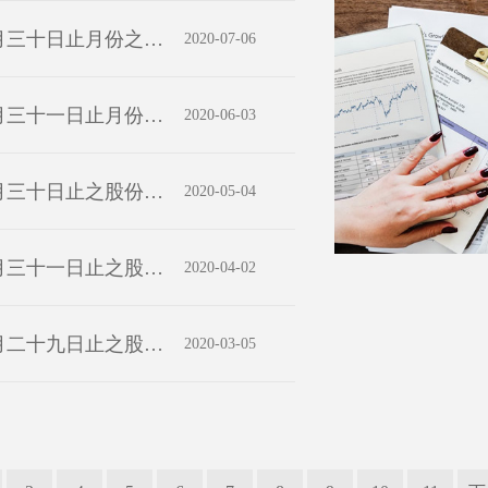
截至二零二零年六月三十日止月份之股份發行人的證券變動月報表
2020-07-06
截至二零二零年五月三十一日止月份之股份發行人的證券變動月報表
2020-06-03
截至二零二零年四月三十日止之股份發行人的證券變動月報表
2020-05-04
截至二零二零年三月三十一日止之股份發行人的證券變動月報表
2020-04-02
截至二零二零年二月二十九日止之股份發行人的證券變動月報表
2020-03-05