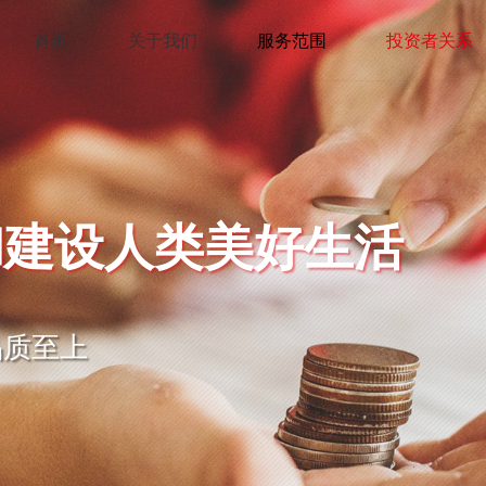
首页
关于我们
服务范围
投资者关系
和建设人类美好生活
品质至上