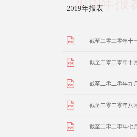
2019年报
2019年报表