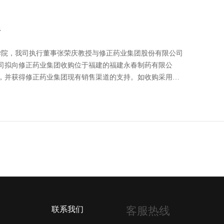
资
学院，我司执行董事张荣庆教授与修正药业集团股份有限公司
司拟向修正药业集团收购位于福建的福建永春制药有限公
，并获得修正药业集团现有销售渠道的支持。如收购采用股
客服热线
联系我们