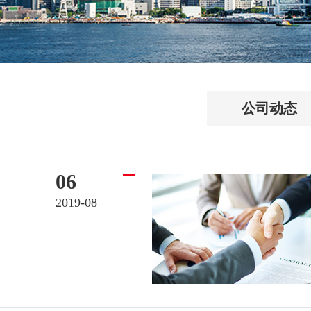
公司动态
06
2019-08