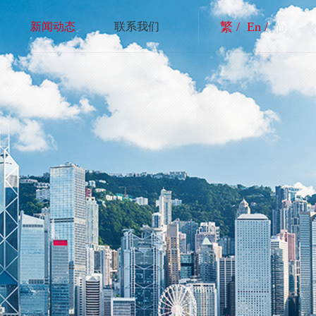
繁 /
En /
简
新闻动态
联系我们