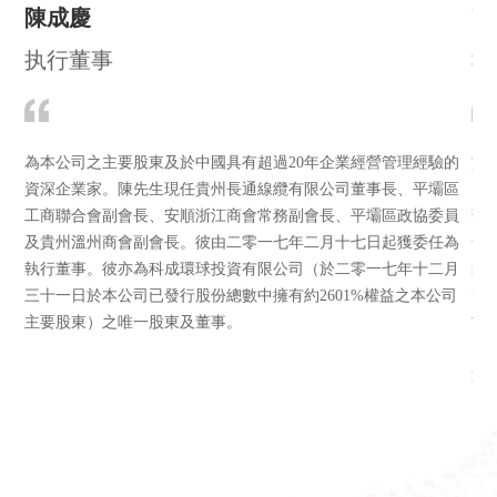
陳成慶
高
执行董事
執
為本公司之主要股東及於中國具有超過20年企業經營管理經驗的
於
資深企業家。陳先生現任貴州長通線纜有限公司董事長、平壩區
月
工商聯合會副會長、安順浙江商會常務副會長、平壩區政協委員
華
及貴州溫州商會副會長。彼由二零一七年二月十七日起獲委任為
售
執行董事。彼亦為科成環球投資有限公司（於二零一七年十二月
師
三十一日於本公司已發行股份總數中擁有約2601%權益之本公司
高
主要股東）之唯一股東及董事。
吉
國
通