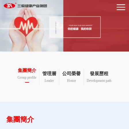
集團簡介
管理層
公司榮譽
發展歷程
Group profile
Leader
Honor
Development path
集團簡介