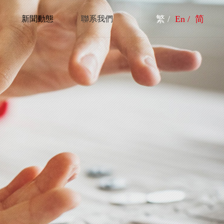
繁 /
En /
简
新聞動態
聯系我們