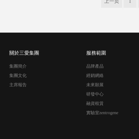
上一页
1
關於三愛集團
服務範圍
集團簡介
品牌產品
集團文化
經銷網絡
主席報告
未來願展
研發中心
融資租賃
實驗室zentrogene