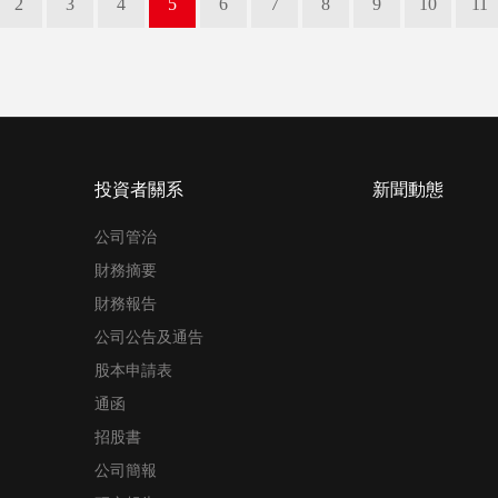
2
3
4
5
6
7
8
9
10
11
投資者關系
新聞動態
公司管治
財務摘要
財務報告
公司公告及通告
股本申請表
通函
招股書
公司簡報