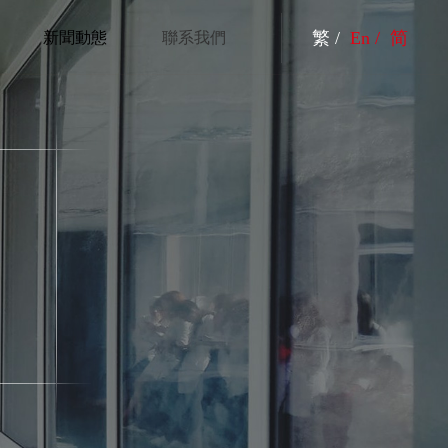
繁 /
En /
简
新聞動態
聯系我們