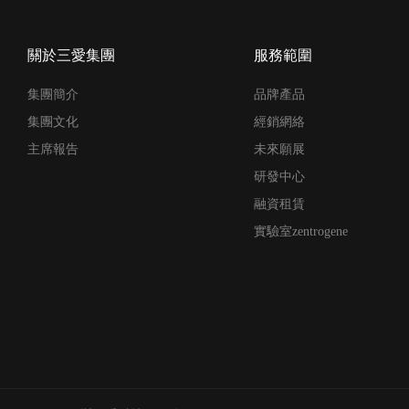
關於三愛集團
服務範圍
集團簡介
品牌產品
集團文化
經銷網絡
主席報告
未來願展
研發中心
融資租賃
實驗室zentrogene