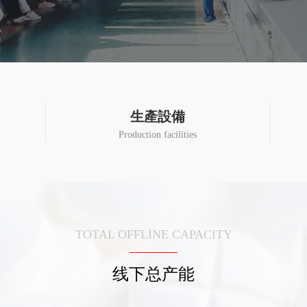
生產設備
Production facilities
TOTAL OFFLINE CAPACITY
线下总产能